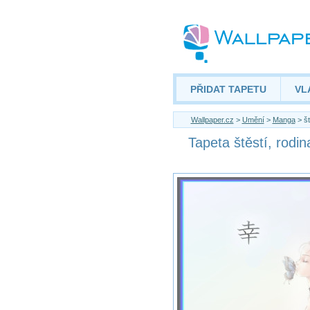
PŘIDAT TAPETU
VL
Wallpaper.cz
>
Umění
>
Manga
> št
Tapeta štěstí, rodina