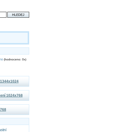
eno
(hodnoceno: 0x)
í 1344x1024
išení 1024x768
x768
astní