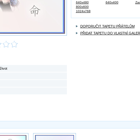
640x480
640x400
Zad
800x600
1024x768
DOPORUČIT TAPETU PŘÁTELŮM
PŘIDAT TAPETU DO VLASTNÍ GALER
život