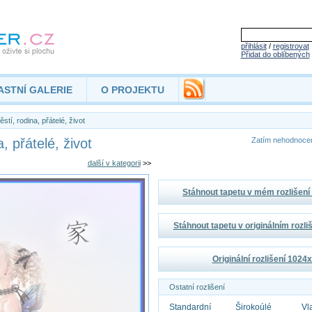
přihlásit
/
registrovat
Přidat do oblíbených
ASTNÍ GALERIE
O PROJEKTU
ěstí, rodina, přátelé, život
, přátelé, život
Zatím nehodnoc
další v kategorii
>>
Stáhnout tapetu v mém rozlišen
Stáhnout tapetu v originálním rozl
Originální rozlišení 1024
Ostatní rozlišení
Standardní
Širokoúlé
Vl