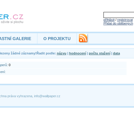
přihlásit
/
registrovat
Přidat do oblíbených
ASTNÍ GALERIE
O PROJEKTU
lezeny žádné záznamy!Řadit podle:
názvu
|
hodnocení
|
počtu stažení
|
data
aperů:
0
ení:
chna práva vyhrazena, info@wallpaper.cz