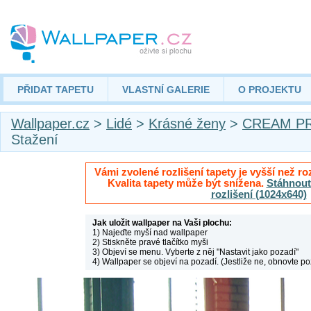
PŘIDAT TAPETU
VLASTNÍ GALERIE
O PROJEKTU
Wallpaper.cz
>
Lidé
>
Krásné ženy
>
CREAM PR
Stažení
Vámi zvolené rozlišení tapety je vyšší než roz
Kvalita tapety může být snížena.
Stáhnout 
rozlišení (1024x640)
Jak uložit wallpaper na Vaši plochu:
1) Najeďte myší nad wallpaper
2) Stiskněte pravé tlačítko myši
3) Objeví se menu. Vyberte z něj "Nastavit jako pozadí"
4) Wallpaper se objeví na pozadí. (Jestliže ne, obnovte po