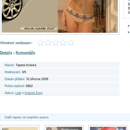
6
8
1
Ohodnoť wallpaper:
Detaily
-
Komentáře
Název:
Tapeta Kráska
Hodnocení:
3/5
Datum přidání:
31.března 2008
Počet stažení:
6862
Sekce:
Lidé
>
Krásné ženy
Další tapety od stejného autora