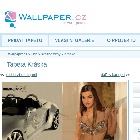
PŘIDAT TAPETU
VLASTNÍ GALERIE
O PROJEKTU
Wallpaper.cz
>
Lidé
>
Krásné ženy
> Kráska
Tapeta Kráska
<<
předchozí v kategorii
další v kategorii
>>
O
S