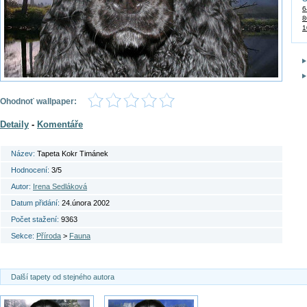
6
8
1
Ohodnoť wallpaper:
Detaily
-
Komentáře
Název:
Tapeta Kokr Timánek
Hodnocení:
3/5
Autor:
Irena Sedláková
Datum přidání:
24.února 2002
Počet stažení:
9363
Sekce:
Příroda
>
Fauna
Další tapety od stejného autora