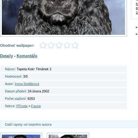
6
8
1
Ohodnoť wallpaper:
Detaily
-
Komentáře
Název:
Tapeta Kokr Timánek 2
Hodnocení:
3/5
Autor:
Irena Sedláková
Datum přidání:
24.února 2002
Počet stažení:
9263
Sekce:
Příroda
>
Fauna
Další tapety od stejného autora