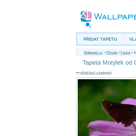
PŘIDAT TAPETU
VL
Wallpaper.cz
>
Příroda
>
Fauna
> M
Tapeta Motýlek od 
<<
předchozí v kategorii