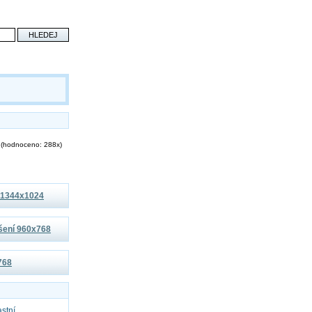
(hodnoceno: 288x)
í 1344x1024
išení 960x768
x768
astní