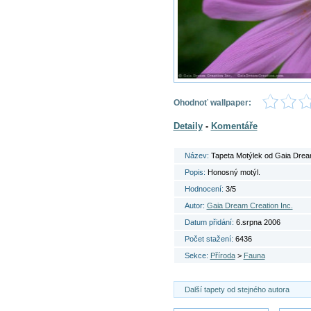
Ohodnoť wallpaper:
Detaily
-
Komentáře
Název:
Tapeta Motýlek od Gaia Drea
Popis:
Honosný motýl.
Hodnocení:
3/5
Autor:
Gaia Dream Creation Inc.
Datum přidání:
6.srpna 2006
Počet stažení:
6436
Sekce:
Příroda
>
Fauna
Další tapety od stejného autora