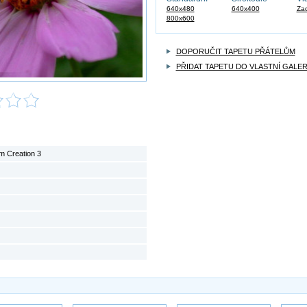
640x480
640x400
Zad
800x600
DOPORUČIT TAPETU PŘÁTELŮM
PŘIDAT TAPETU DO VLASTNÍ GALER
m Creation 3