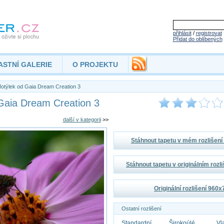
přihlásit
/
registrovat
Přidat do oblíbených
ASTNÍ GALERIE
O PROJEKTU
otýlek od Gaia Dream Creation 3
Gaia Dream Creation 3
další v kategorii
>>
Stáhnout tapetu v mém rozlišen
Stáhnout tapetu v originálním rozl
Originální rozlišení 960
Ostatní rozlišení
Standardní
Širokoúlé
Vl