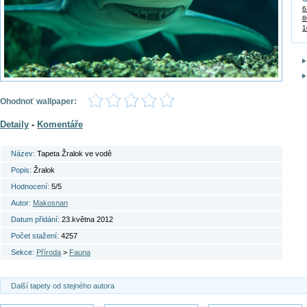
6
8
1
Ohodnoť wallpaper:
Detaily
-
Komentáře
Název:
Tapeta Žralok ve vodě
Popis:
Žralok
Hodnocení:
5/5
Autor:
Makosnan
Datum přidání:
23.května 2012
Počet stažení:
4257
Sekce:
Příroda
>
Fauna
Další tapety od stejného autora