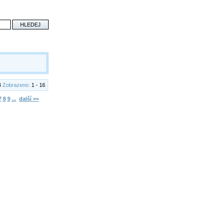
4
Zobrazeno:
1 - 16
7
8
9
...
další >>