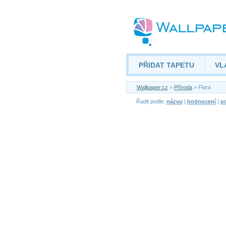
PŘIDAT TAPETU
VL
Wallpaper.cz
>
Příroda
> Flora
Řadit podle:
názvu
|
hodnocení
|
po