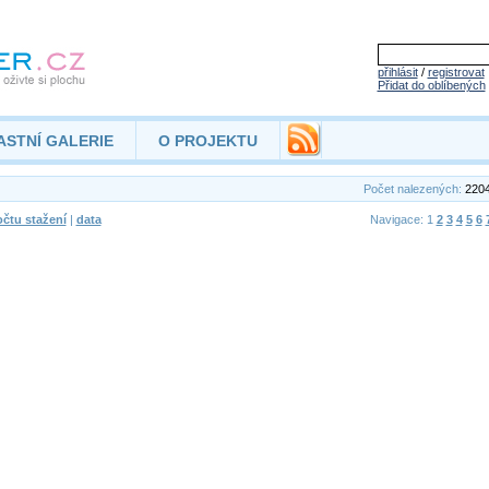
přihlásit
/
registrovat
Přidat do oblíbených
ASTNÍ GALERIE
O PROJEKTU
Počet nalezených:
220
čtu stažení
|
data
Navigace: 1
2
3
4
5
6