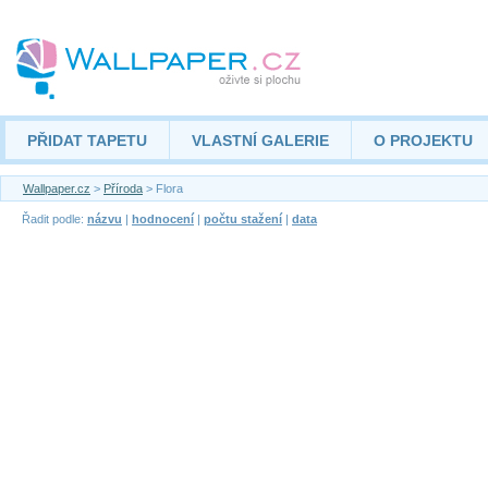
PŘIDAT TAPETU
VLASTNÍ GALERIE
O PROJEKTU
Wallpaper.cz
>
Příroda
> Flora
Řadit podle:
názvu
|
hodnocení
|
počtu stažení
|
data