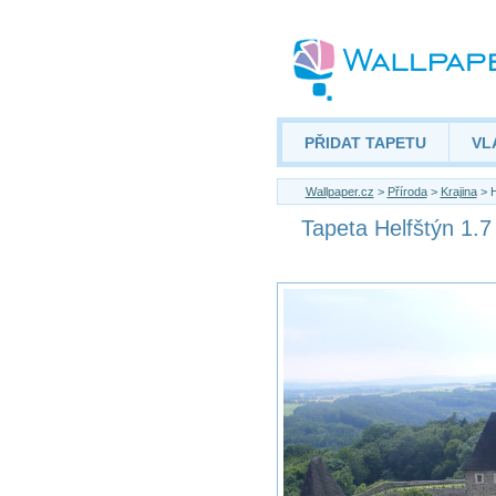
PŘIDAT TAPETU
VL
Wallpaper.cz
>
Příroda
>
Krajina
> H
Tapeta Helfštýn 1.7