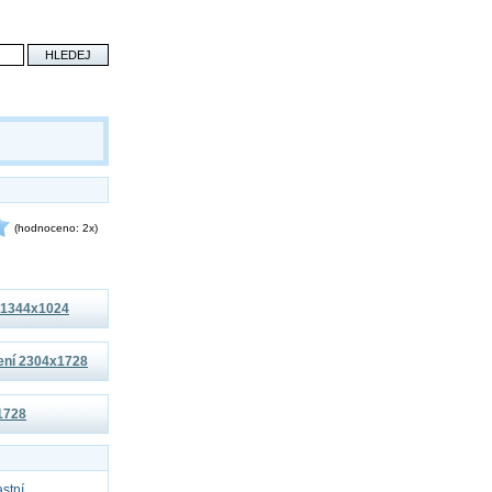
(hodnoceno: 2x)
í 1344x1024
šení 2304x1728
x1728
astní