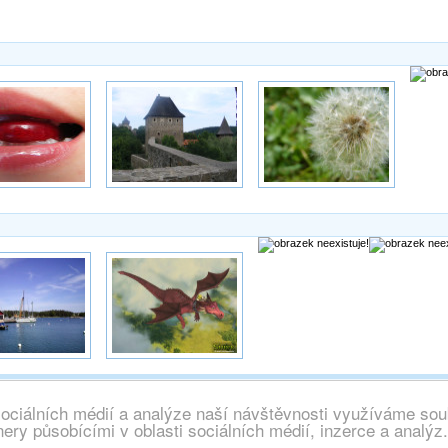
sociálních médií a analýze naší návštěvnosti využíváme sou
chna práva vyhrazena, info@wallpaper.cz
ery působícími v oblasti sociálních médií, inzerce a analýz