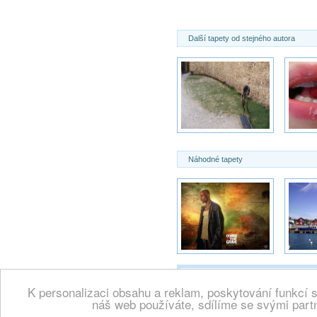
Další tapety od stejného autora
Náhodné tapety
K personalizaci obsahu a reklam, poskytování funkcí 
Copyright 2000 -
Wallpaper.cz, vše
náš web používáte, sdílíme se svými partn