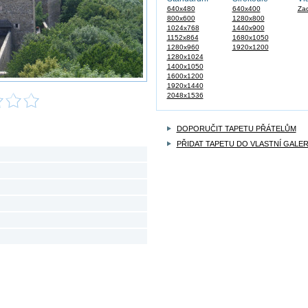
640x480
640x400
Zad
800x600
1280x800
1024x768
1440x900
1152x864
1680x1050
1280x960
1920x1200
1280x1024
1400x1050
1600x1200
1920x1440
2048x1536
DOPORUČIT TAPETU PŘÁTELŮM
PŘIDAT TAPETU DO VLASTNÍ GALER