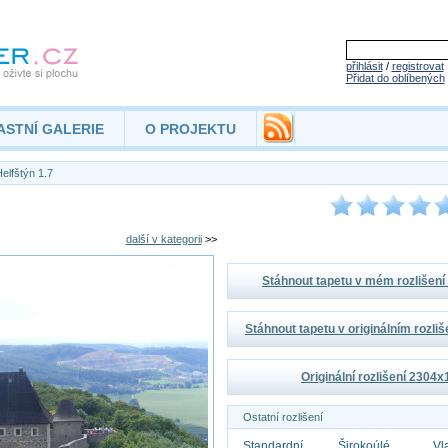
přihlásit
/
registrovat
Přidat do oblíbených
ASTNÍ GALERIE
O PROJEKTU
elfštýn 1.7
další v kategorii
>>
Stáhnout tapetu v mém rozlišen
Stáhnout tapetu v originálním rozli
Originální rozlišení 2304
Ostatní rozlišení
Standardní
Širokoúlé
Vl