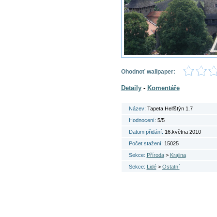
Ohodnoť wallpaper:
Detaily
-
Komentáře
Název:
Tapeta Helfštýn 1.7
Hodnocení:
5/5
Datum přidání:
16.května 2010
Počet stažení:
15025
Sekce:
Příroda
>
Krajina
Sekce:
Lidé
>
Ostatní