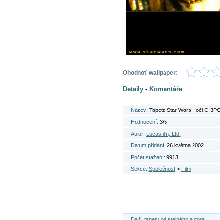
Ohodnoť wallpaper:
Detaily
-
Komentáře
Název:
Tapeta Star Wars - oči C-3P
Hodnocení:
3/5
Autor:
Lucasfilm, Ltd.
Datum přidání:
26.května 2002
Počet stažení:
9913
Sekce:
Společnost
>
Film
Další tapety od stejného autora