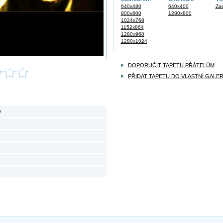
640x480
640x400
Zad
800x600
1280x800
1024x768
1152x864
1280x960
1280x1024
DOPORUČIT TAPETU PŘÁTELŮM
PŘIDAT TAPETU DO VLASTNÍ GALER
O