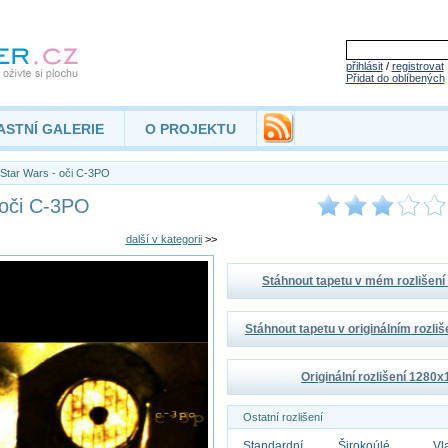
přihlásit
/
registrovat
Přidat do oblíbených
ASTNÍ GALERIE
O PROJEKTU
Star Wars - oči C-3PO
 oči C-3PO
další v kategorii
>>
Stáhnout tapetu v mém rozlišen
Stáhnout tapetu v originálním rozli
Originální rozlišení 1280
Ostatní rozlišení
Standardní
Širokoúlé
Vl