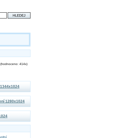
(hodnoceno: 414x)
í 1344x1024
šení 1280x1024
x1024
astní