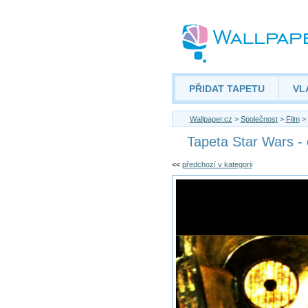
PŘIDAT TAPETU
VL
Wallpaper.cz
>
Společnost
>
Film
> 
Tapeta Star Wars -
<<
předchozí v kategorii