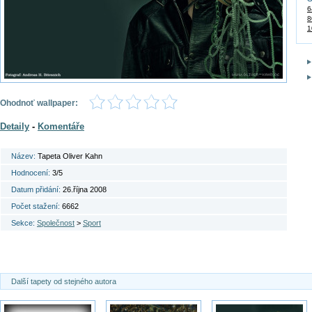
6
8
1
Ohodnoť wallpaper:
Detaily
-
Komentáře
Název:
Tapeta Oliver Kahn
Hodnocení:
3/5
Datum přidání:
26.října 2008
Počet stažení:
6662
Sekce:
Společnost
>
Sport
Další tapety od stejného autora