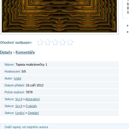
6
8
1
Ohodnoť wallpaper:
Detaily
-
Komentáře
Název:
Tapeta multirámečky 1
Hodnocení:
5/5
Autor:
Ividol
Datum přidání:
16.září 2012
Počet stažení:
7878
Sekce:
Sci-fi
>
Abstraktní
Sekce:
Sci-fi
>
Fraktály
Sekce:
Umění
>
Digitální
Další tapety od stejného autora