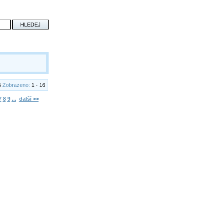
5
Zobrazeno:
1 - 16
7
8
9
...
další >>