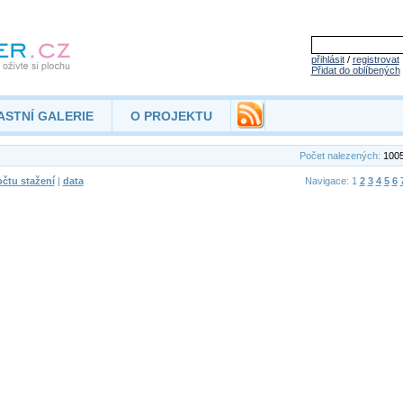
přihlásit
/
registrovat
Přidat do oblíbených
ASTNÍ GALERIE
O PROJEKTU
Počet nalezených:
100
čtu stažení
|
data
Navigace: 1
2
3
4
5
6