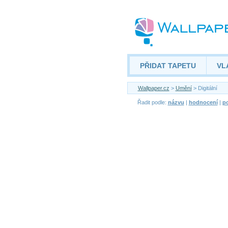
PŘIDAT TAPETU
VL
Wallpaper.cz
>
Umění
> Digitální
Řadit podle:
názvu
|
hodnocení
|
po