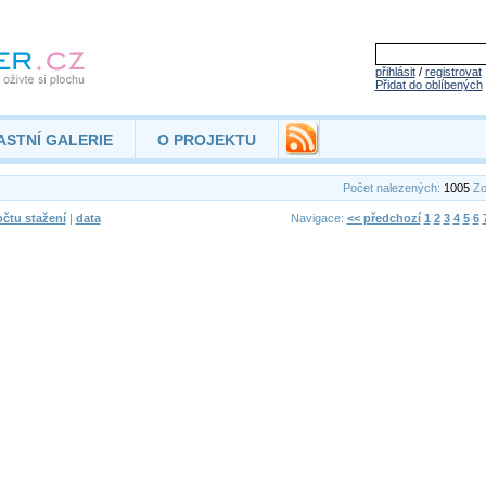
přihlásit
/
registrovat
Přidat do oblíbených
ASTNÍ GALERIE
O PROJEKTU
Počet nalezených:
1005
Zo
čtu stažení
|
data
Navigace:
<< předchozí
1
2
3
4
5
6