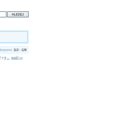
brazeno:
113 - 128
7
8
9
...
další >>