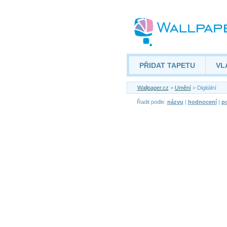
PŘIDAT TAPETU
VL
Wallpaper.cz
>
Umění
> Digitální
Řadit podle:
názvu
|
hodnocení
|
po