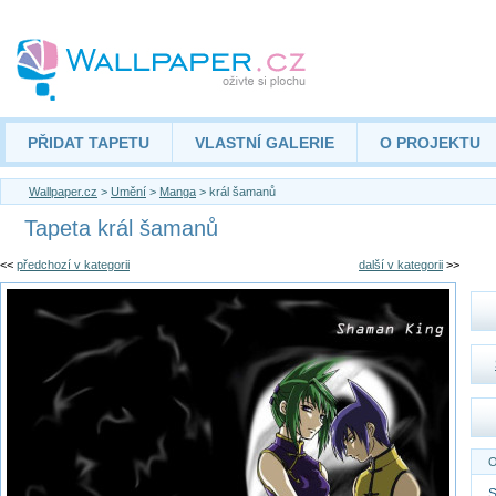
PŘIDAT TAPETU
VLASTNÍ GALERIE
O PROJEKTU
Wallpaper.cz
>
Umění
>
Manga
> král šamanů
Tapeta král šamanů
<<
předchozí v kategorii
další v kategorii
>>
O
S