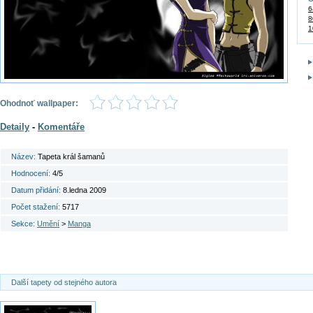
6
8
1
Ohodnoť wallpaper:
Detaily
-
Komentáře
Název:
Tapeta král šamanů
Hodnocení:
4/5
Datum přidání:
8.ledna 2009
Počet stažení:
5717
Sekce:
Umění
>
Manga
Další tapety od stejného autora