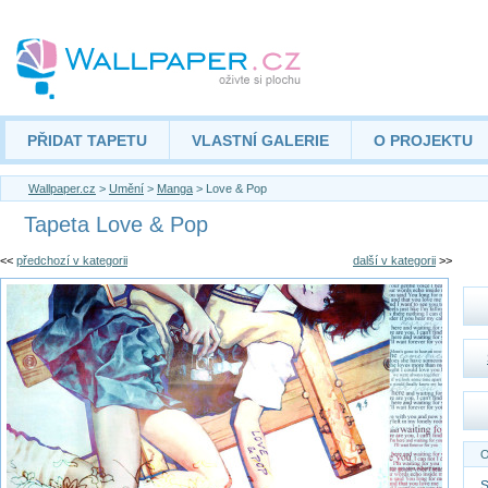
PŘIDAT TAPETU
VLASTNÍ GALERIE
O PROJEKTU
Wallpaper.cz
>
Umění
>
Manga
> Love & Pop
Tapeta Love & Pop
<<
předchozí v kategorii
další v kategorii
>>
O
S