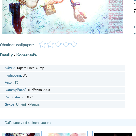
6
8
1
Ohodnoť wallpaper:
Detaily
-
Komentáře
Název:
Tapeta Love & Pop
Hodnocení:
3/5
Autor:
TJ
Datum přidání:
11.března 2008
Počet stažení:
6595
Sekce:
Umění
>
Manga
Další tapety od stejného autora