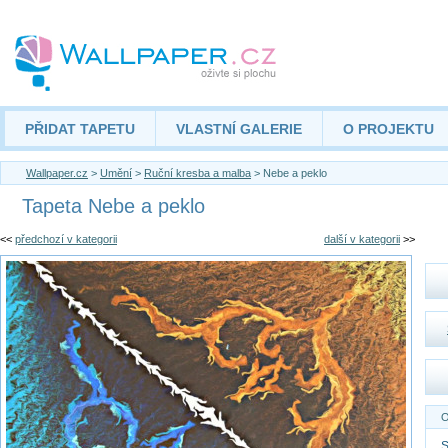
PŘIDAT TAPETU
VLASTNÍ GALERIE
O PROJEKTU
Wallpaper.cz
>
Umění
>
Ruční kresba a malba
> Nebe a peklo
Tapeta Nebe a peklo
<<
předchozí v kategorii
další v kategorii
>>
O
S