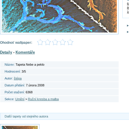
6
8
1
Ohodnoť wallpaper:
Detaily
-
Komentáře
Název:
Tapeta Nebe a peklo
Hodnocení:
3/5
Autor:
štépa
Datum přidání:
7.února 2008
Počet stažení:
6368
Sekce:
Umění
>
Ruční kresba a malba
Další tapety od stejného autora