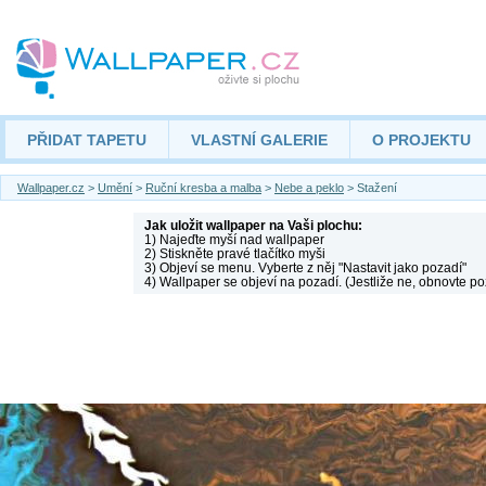
PŘIDAT TAPETU
VLASTNÍ GALERIE
O PROJEKTU
Wallpaper.cz
>
Umění
>
Ruční kresba a malba
>
Nebe a peklo
> Stažení
Jak uložit wallpaper na Vaši plochu:
1) Najeďte myší nad wallpaper
2) Stiskněte pravé tlačítko myši
3) Objeví se menu. Vyberte z něj "Nastavit jako pozadí"
4) Wallpaper se objeví na pozadí. (Jestliže ne, obnovte po