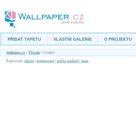
PŘIDAT TAPETU
VLASTNÍ GALERIE
O PROJEKTU
Wallpaper.cz
>
Příroda
> Ostatní
Řadit podle:
názvu
|
hodnocení
|
počtu stažení
|
data